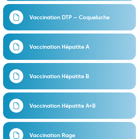
Maquillage
Vaccination DTP – Coqueluche
Pour Homme
Crème solaire - Visage et corps
Préservatifs - Gels lubrifiants
Vaccination Hépatite A
Accessoires, coutellerie, brosserie
Bouillottes
Vaccination Hépatite B
Parfums et bougies d'ambiance
Beauté au naturel
Huiles
Vaccination Hépatite A+B
Mon bébé
Soins bébé
Vaccination Rage
Couches