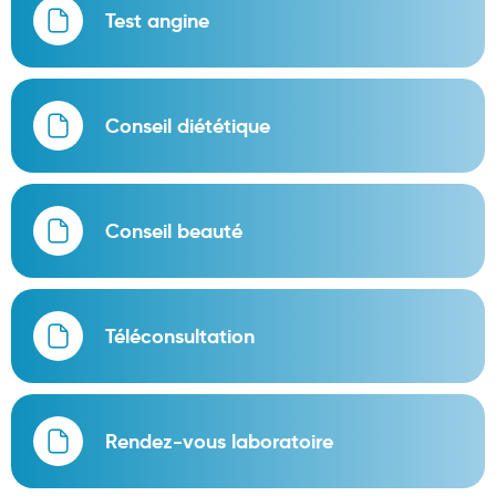
Cannes
Test angine
Chaussures
Prothèses mammaires externes
Conseil diététique
Médication familiale
Orthopédie
Les marques
Conseil beauté
My Privilege
Les promotions
Téléconsultation
Rendez-vous laboratoire