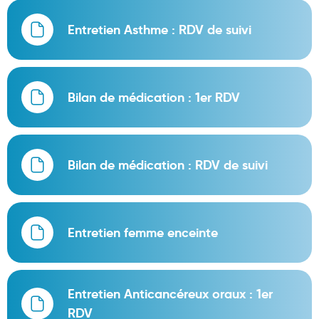
Hygiène nasale
Entretien Asthme : RDV de suivi
Antibactériens
Nutrition clinique
Bilan de médication : 1er RDV
Anti-poux
Solaire et moustique
Piqûres insectes
Bilan de médication : RDV de suivi
Appareils
Soins jambes lourdes
Entretien femme enceinte
Contention veineuse
Contactologie
Accessoires pieds et semelles
Entretien Anticancéreux oraux : 1er
RDV
Soins ORL