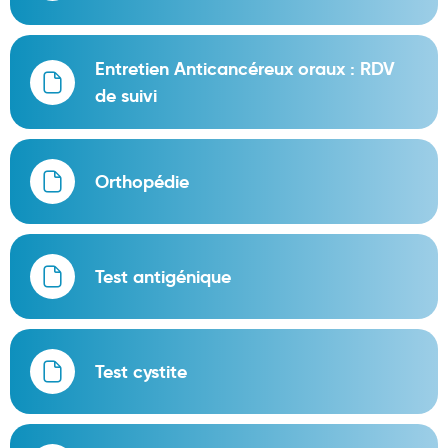
Douleurs articulaires et musculaires
Entretien Anticancéreux oraux : RDV
Santé séniors
de suivi
Anti acariens, anti gale, anti tiques, insectifuges
Vétérinaire
Orthopédie
Incontinence
Ronflement
Autotests
Test antigénique
Protections auditives
Lunettes
Test cystite
Piluliers
Matériel medical