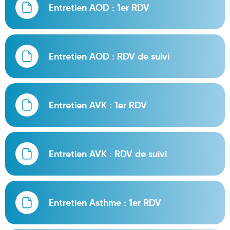
Entretien AOD : 1er RDV
Aromathérapie
Diététique minceur
Phytothérapie
Entretien AOD : RDV de suivi
Régimes médicaux
Gemmothérapie
Entretien AVK : 1er RDV
Confiserie
Voies respiratoires
Oligothérapie
Entretien AVK : RDV de suivi
Compléments alimentaires
Médicaments et Santé
Entretien Asthme : 1er RDV
Premiers soins
Pansements