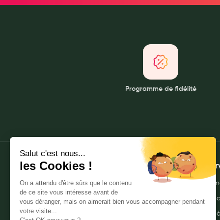
Soins maman
Tisanes allaitement et compléments alimentaires
Accessoires maternité
Gammes spécifiques tisanes allaitement et compléments mat
Nature
Aromathérapie
Programme de fidélité
Diététique minceur
Phytothérapie
Régimes médicaux
Gemmothérapie
Confiserie
Voies respiratoires
À propos
Mes ser
Oligothérapie
Qui sommes-nous ?
Envoyer m
Compléments alimentaires
Nos pharmacies
Commande
Médicaments et Santé
Mentions légales
Livraison 
Premiers soins