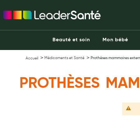
Ma Pharmacie LeaderSanté
Ouvrir l'application
Beauté et soin
Capillaires
Beauté et soin
Mon bébé
Visage
Corps
Médicaments et Santé
Prothèses mammaires exter
Accueil
Minceur
Hygiène intime
PROTHÈSES MAM
Soins mains et ongles
Soins des pieds
Dentifrices et bains de bouche
Brosses à dents et accessoires dentaires
Maquillage
Pour Homme
Crème solaire - Visage et corps