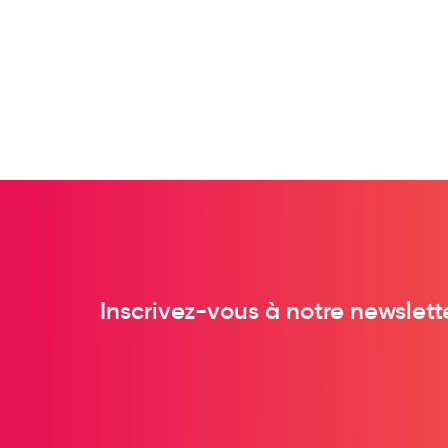
Préservatifs - Gels lubrifiants
Accessoires, coutellerie, brosserie
Bouillottes
Parfums et bougies d'ambiance
Beauté au naturel
Huiles
Mon bébé
Soins bébé
Couches
Laits infantiles
Inscrivez-vous à notre newslett
Biberons et tétines
Toilette du bébé
Accessoires bébé
Alimentation
Soins enfant