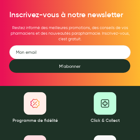
Maquillage
Inscrivez-vous à notre newsletter
Pour Homme
Restez informé des meilleures promotions, des conseils de vos
Crème solaire - Visage et corps
pharmaciens et des nouveautés parapharmacie. Inscrivez-vous,
c'est gratuit.
Préservatifs - Gels lubrifiants
Accessoires, coutellerie, brosserie
Bouillottes
M'abonner
Parfums et bougies d'ambiance
Beauté au naturel
Huiles
Mon bébé
Programme de fidélité
Click & Collect
Soins bébé
Couches