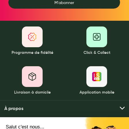
M'abonner
Douleurs articulaires et musculaires
Santé séniors
Anti acariens, anti gale, anti tiques, insectifuges
Vétérinaire
Programme de fidélité
Click & Collect
Incontinence
Ronflement
Autotests
Protections auditives
Livraison à domicile
Application mobile
Lunettes
À propos
Piluliers
Qui sommes-nous ?
Matériel medical
Mes services
Nos pharmacies