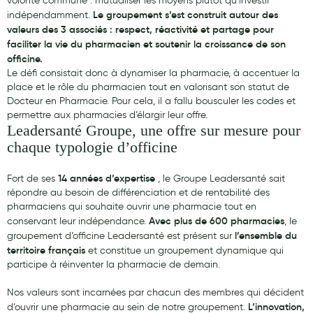
volonté commune : mutualiser les moyens plutôt qu’investir
Le groupement s’est construit autour des
indépendamment.
Laits infantiles
valeurs des 3 associés : respect, réactivité et partage pour
faciliter la vie du pharmacien et soutenir la croissance de son
Biberons et tétines
officine.
Toilette du bébé
Le défi consistait donc à dynamiser la pharmacie, à accentuer la
place et le rôle du pharmacien tout en valorisant son statut de
Accessoires bébé
Docteur en Pharmacie. Pour cela, il a fallu bousculer les codes et
permettre aux pharmacies d’élargir leur offre.
Alimentation
Leadersanté Groupe, une offre sur mesure pour
chaque typologie d’officine
Soins enfant
Soins maman
14 années d’expertise
Fort de ses
, le Groupe Leadersanté sait
répondre au besoin de différenciation et de rentabilité des
Tisanes allaitement et compléments alimentaires
pharmaciens qui souhaite ouvrir une pharmacie tout en
Avec plus de 600 pharmacies
conservant leur indépendance.
, le
Accessoires maternité
l’ensemble du
groupement d’officine Leadersanté est présent sur
territoire français
et constitue un groupement dynamique qui
Gammes spécifiques tisanes allaitement et compléments
participe à réinventer la pharmacie de demain.
maternité
Nos valeurs sont incarnées par chacun des membres qui décident
Nature
L’innovation,
d’ouvrir une pharmacie au sein de notre groupement.