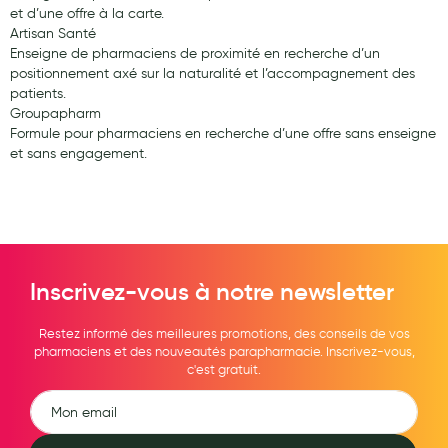
et d’une offre à la carte.
Hygiène nasale
Artisan Santé
Enseigne de pharmaciens de proximité en recherche d’un
Antibactériens
positionnement axé sur la naturalité et l’accompagnement des
patients.
Nutrition clinique
Groupapharm
Formule pour pharmaciens en recherche d’une offre sans enseigne
Anti-poux
et sans engagement.
Solaire et moustique
Piqûres insectes
Appareils
Inscrivez-vous à notre newsletter
Soins jambes lourdes
Contention veineuse
Restez informé des meilleures promotions, des conseils de vos
pharmaciens et des nouveautés parapharmacie. Inscrivez-vous,
Contactologie
c'est gratuit.
Accessoires pieds et semelles
Soins ORL