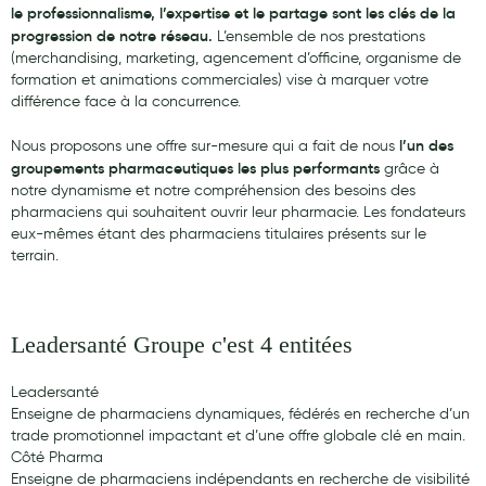
le professionnalisme, l’expertise et le partage sont les clés de la
Aromathérapie
progression de notre réseau.
L’ensemble de nos prestations
(merchandising, marketing, agencement d’officine, organisme de
Diététique minceur
formation et animations commerciales) vise à marquer votre
Phytothérapie
différence face à la concurrence.
Régimes médicaux
l’un des
Nous proposons une offre sur-mesure qui a fait de nous
groupements pharmaceutiques les plus performants
grâce à
Gemmothérapie
notre dynamisme et notre compréhension des besoins des
pharmaciens qui souhaitent ouvrir leur pharmacie. Les fondateurs
Confiserie
eux-mêmes étant des pharmaciens titulaires présents sur le
terrain.
Voies respiratoires
Oligothérapie
Leadersanté Groupe c'est 4 entitées
Compléments alimentaires
Médicaments et Santé
Leadersanté
Enseigne de pharmaciens dynamiques, fédérés en recherche d’un
Premiers soins
trade promotionnel impactant et d’une offre globale clé en main.
Côté Pharma
Pansements
Enseigne de pharmaciens indépendants en recherche de visibilité