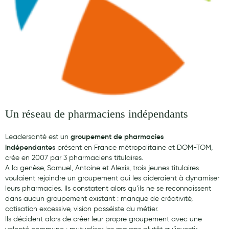
Maquillage
Pour Homme
Crème solaire - Visage et corps
Préservatifs - Gels lubrifiants
Accessoires, coutellerie, brosserie
Bouillottes
Un réseau de pharmaciens indépendants
Parfums et bougies d'ambiance
groupement de pharmacies
Leadersanté est un
Beauté au naturel
indépendantes
présent en France métropolitaine et DOM-TOM,
crée en 2007 par 3 pharmaciens titulaires.
Huiles
A la genèse, Samuel, Antoine et Alexis, trois jeunes titulaires
voulaient rejoindre un groupement qui les aideraient à dynamiser
Mon bébé
leurs pharmacies. Ils constatent alors qu’ils ne se reconnaissent
dans aucun groupement existant : manque de créativité,
Soins bébé
cotisation excessive, vision passéiste du métier.
Ils décident alors de créer leur propre groupement avec une
Couches