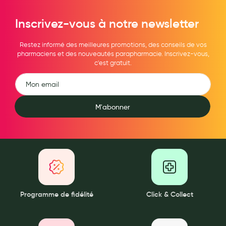
Maquillage
Inscrivez-vous à notre newsletter
Pour Homme
Restez informé des meilleures promotions, des conseils de vos
Crème solaire - Visage et corps
pharmaciens et des nouveautés parapharmacie. Inscrivez-vous,
c'est gratuit.
Préservatifs - Gels lubrifiants
Accessoires, coutellerie, brosserie
Bouillottes
M'abonner
Parfums et bougies d'ambiance
Beauté au naturel
Huiles
Mon bébé
Programme de fidélité
Click & Collect
Soins bébé
Couches