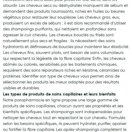
Aromathérapie
alourdir. Les cheveux secs ou déshydratés manquent de sébum et
demandent des produits nourrissants, riches en huiles ou beurres
Diététique minceur
végétaux pour restaurer leur souplesse. Les cheveux gras, eux,
produisent un excès de sébum : il est alors recommandé d’utiliser
Phytothérapie
des shampoings purifiants, qui nettoient en profondeur sans
agresser le cuir chevelu. Les cheveux bouclés ou frisés sont
Régimes médicaux
naturellement plus secs et fragiles : ils nécessitent des soins
hydratants et définisseurs de boucles pour maintenir leur élasticité.
Gemmothérapie
Les cheveux fins, souvent plats, ont besoin de soins volumateurs
qui respectent la légèreté de la fibre capillaire. Enfin, les cheveux
Confiserie
abîmés ou colorés, sensibilisés par les traitements chimiques,
requièrent des soins réparateurs riches en kératine, céramides ou
Voies respiratoires
protéines. Identifier son type de cheveux vous permet ainsi de
sélectionner les produits les mieux adaptés pour des résultats
Oligothérapie
visibles et durables.
Les types de produits de soins capillaires et leurs bienfaits
Compléments alimentaires
Notre parapharmacie en ligne propose une large gamme de
Médicaments et Santé
produits de soins capillaires, chacun ayant ses propriétés et ses
bienfaits spécifiques. Les shampoings sont indispensables pour
Premiers soins
nettoyer les cheveux tout en respectant le cuir chevelu. Formulés
selon les besoins spécifiques, ils peuvent hydrater, purifier, apaiser
Pansements
ou fortifier la fibre capillaire. Les après-shampoings complètent le