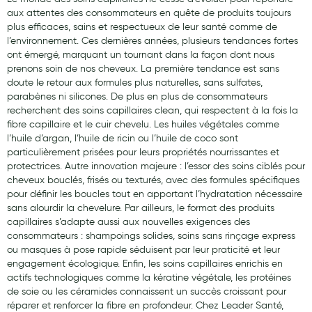
Cannes
aux attentes des consommateurs en quête de produits toujours
plus efficaces, sains et respectueux de leur santé comme de
Chaussures
l’environnement. Ces dernières années, plusieurs tendances fortes
ont émergé, marquant un tournant dans la façon dont nous
Prothèses mammaires externes
prenons soin de nos cheveux. La première tendance est sans
Médication familiale
doute le retour aux formules plus naturelles, sans sulfates,
parabènes ni silicones. De plus en plus de consommateurs
Orthopédie
recherchent des soins capillaires clean, qui respectent à la fois la
fibre capillaire et le cuir chevelu. Les huiles végétales comme
Les marques
l’huile d’argan, l’huile de ricin ou l’huile de coco sont
particulièrement prisées pour leurs propriétés nourrissantes et
My Privilege
protectrices. Autre innovation majeure : l’essor des soins ciblés pour
cheveux bouclés, frisés ou texturés, avec des formules spécifiques
Les promotions
pour définir les boucles tout en apportant l’hydratation nécessaire
sans alourdir la chevelure. Par ailleurs, le format des produits
capillaires s’adapte aussi aux nouvelles exigences des
consommateurs : shampoings solides, soins sans rinçage express
ou masques à pose rapide séduisent par leur praticité et leur
engagement écologique. Enfin, les soins capillaires enrichis en
actifs technologiques comme la kératine végétale, les protéines
de soie ou les céramides connaissent un succès croissant pour
réparer et renforcer la fibre en profondeur. Chez Leader Santé,