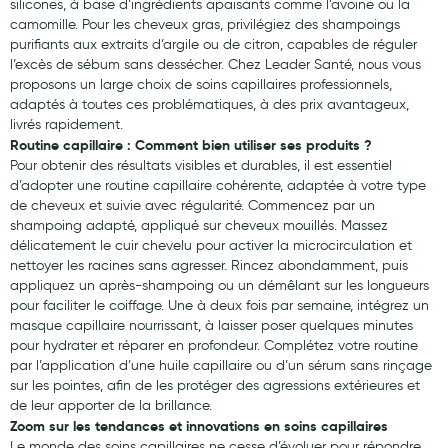
silicones, à base d’ingrédients apaisants comme l’avoine ou la
camomille. Pour les cheveux gras, privilégiez des shampoings
Douleurs articulaires et musculaires
purifiants aux extraits d’argile ou de citron, capables de réguler
l’excès de sébum sans dessécher. Chez Leader Santé, nous vous
Santé séniors
proposons un large choix de soins capillaires professionnels,
adaptés à toutes ces problématiques, à des prix avantageux,
Anti acariens, anti gale, anti tiques, insectifuges
livrés rapidement.
Routine capillaire : Comment bien utiliser ses produits ?
Vétérinaire
Pour obtenir des résultats visibles et durables, il est essentiel
d’adopter une routine capillaire cohérente, adaptée à votre type
Incontinence
de cheveux et suivie avec régularité. Commencez par un
Ronflement
shampoing adapté, appliqué sur cheveux mouillés. Massez
délicatement le cuir chevelu pour activer la microcirculation et
Autotests
nettoyer les racines sans agresser. Rincez abondamment, puis
appliquez un après-shampoing ou un démêlant sur les longueurs
Protections auditives
pour faciliter le coiffage. Une à deux fois par semaine, intégrez un
masque capillaire nourrissant, à laisser poser quelques minutes
Lunettes
pour hydrater et réparer en profondeur. Complétez votre routine
par l’application d’une huile capillaire ou d’un sérum sans rinçage
Piluliers
sur les pointes, afin de les protéger des agressions extérieures et
de leur apporter de la brillance.
Matériel medical
Zoom sur les tendances et innovations en soins capillaires
Le monde des soins capillaires ne cesse d’évoluer pour répondre