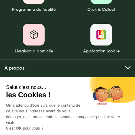
Programme de fidélité
Click & Collect
Livraison à domicile
Application mobile
À propos
Qui sommes-nous ?
Mes services
Nos pharmacies
Envoyer mes ordonnances
Mentions légales
Nous contacter
Commander mes produits
Politique de gestion des données personnelles
PHARMACIE DE L ESTEREL|75020
Livraison à domicile
CGU
4 Boulevard Davout, 75020 Paris
Click & rendez-vous
Notre FAQ
www.leadersante-groupe.fr
Mes promotions