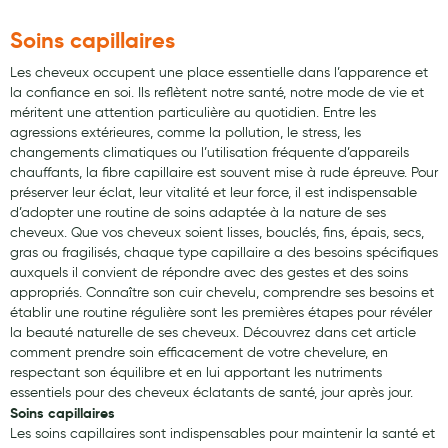
Maquillage
Soins capillaires
Pour Homme
Les cheveux occupent une place essentielle dans l’apparence et
Crème solaire - Visage et corps
la confiance en soi. Ils reflètent notre santé, notre mode de vie et
méritent une attention particulière au quotidien. Entre les
Préservatifs - Gels lubrifiants
agressions extérieures, comme la pollution, le stress, les
changements climatiques ou l’utilisation fréquente d’appareils
Accessoires, coutellerie, brosserie
chauffants, la fibre capillaire est souvent mise à rude épreuve. Pour
préserver leur éclat, leur vitalité et leur force, il est indispensable
Bouillottes
d’adopter une routine de soins adaptée à la nature de ses
cheveux. Que vos cheveux soient lisses, bouclés, fins, épais, secs,
Parfums et bougies d'ambiance
gras ou fragilisés, chaque type capillaire a des besoins spécifiques
auxquels il convient de répondre avec des gestes et des soins
Beauté au naturel
appropriés. Connaître son cuir chevelu, comprendre ses besoins et
établir une routine régulière sont les premières étapes pour révéler
Huiles
la beauté naturelle de ses cheveux. Découvrez dans cet article
comment prendre soin efficacement de votre chevelure, en
Mon bébé
respectant son équilibre et en lui apportant les nutriments
essentiels pour des cheveux éclatants de santé, jour après jour.
Soins bébé
Soins capillaires
Les soins capillaires sont indispensables pour maintenir la santé et
Couches