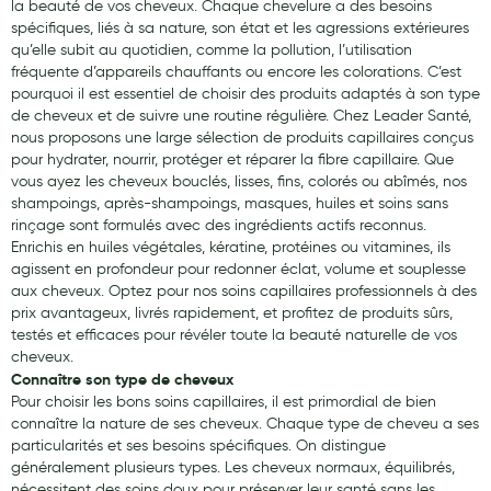
la beauté de vos cheveux. Chaque chevelure a des besoins
spécifiques, liés à sa nature, son état et les agressions extérieures
Laits infantiles
qu’elle subit au quotidien, comme la pollution, l’utilisation
Biberons et tétines
fréquente d’appareils chauffants ou encore les colorations. C’est
pourquoi il est essentiel de choisir des produits adaptés à son type
Toilette du bébé
de cheveux et de suivre une routine régulière. Chez Leader Santé,
nous proposons une large sélection de produits capillaires conçus
Accessoires bébé
pour hydrater, nourrir, protéger et réparer la fibre capillaire. Que
vous ayez les cheveux bouclés, lisses, fins, colorés ou abîmés, nos
Alimentation
shampoings, après-shampoings, masques, huiles et soins sans
rinçage sont formulés avec des ingrédients actifs reconnus.
Soins enfant
Enrichis en huiles végétales, kératine, protéines ou vitamines, ils
agissent en profondeur pour redonner éclat, volume et souplesse
Soins maman
aux cheveux. Optez pour nos soins capillaires professionnels à des
prix avantageux, livrés rapidement, et profitez de produits sûrs,
Tisanes allaitement et compléments alimentaires
testés et efficaces pour révéler toute la beauté naturelle de vos
cheveux.
Accessoires maternité
Connaître son type de cheveux
Pour choisir les bons soins capillaires, il est primordial de bien
Gammes spécifiques tisanes allaitement et compléments
maternité
connaître la nature de ses cheveux. Chaque type de cheveu a ses
particularités et ses besoins spécifiques. On distingue
Nature
généralement plusieurs types. Les cheveux normaux, équilibrés,
nécessitent des soins doux pour préserver leur santé sans les