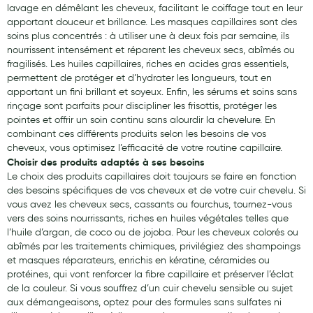
lavage en démêlant les cheveux, facilitant le coiffage tout en leur
Hygiène nasale
apportant douceur et brillance. Les masques capillaires sont des
soins plus concentrés : à utiliser une à deux fois par semaine, ils
Antibactériens
nourrissent intensément et réparent les cheveux secs, abîmés ou
fragilisés. Les huiles capillaires, riches en acides gras essentiels,
Nutrition clinique
permettent de protéger et d’hydrater les longueurs, tout en
apportant un fini brillant et soyeux. Enfin, les sérums et soins sans
Anti-poux
rinçage sont parfaits pour discipliner les frisottis, protéger les
pointes et offrir un soin continu sans alourdir la chevelure. En
Solaire et moustique
combinant ces différents produits selon les besoins de vos
cheveux, vous optimisez l’efficacité de votre routine capillaire.
Piqûres insectes
Choisir des produits adaptés à ses besoins
Le choix des produits capillaires doit toujours se faire en fonction
Appareils
des besoins spécifiques de vos cheveux et de votre cuir chevelu. Si
Soins jambes lourdes
vous avez les cheveux secs, cassants ou fourchus, tournez-vous
vers des soins nourrissants, riches en huiles végétales telles que
Contention veineuse
l’huile d’argan, de coco ou de jojoba. Pour les cheveux colorés ou
abîmés par les traitements chimiques, privilégiez des shampoings
Contactologie
et masques réparateurs, enrichis en kératine, céramides ou
protéines, qui vont renforcer la fibre capillaire et préserver l’éclat
Accessoires pieds et semelles
de la couleur. Si vous souffrez d’un cuir chevelu sensible ou sujet
aux démangeaisons, optez pour des formules sans sulfates ni
Soins ORL