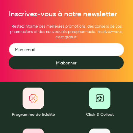
Maquillage
Inscrivez-vous à notre newsletter
Pour Homme
Restez informé des meilleures promotions, des conseils de vos
Crème solaire - Visage et corps
pharmaciens et des nouveautés parapharmacie. Inscrivez-vous,
c'est gratuit.
Préservatifs - Gels lubrifiants
Accessoires, coutellerie, brosserie
Bouillottes
M'abonner
Parfums et bougies d'ambiance
Beauté au naturel
Huiles
Mon bébé
Programme de fidélité
Click & Collect
Soins bébé
Couches