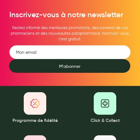
Maquillage
Inscrivez-vous à notre newsletter
Pour Homme
Restez informé des meilleures promotions, des conseils de vos
Crème solaire - Visage et corps
pharmaciens et des nouveautés parapharmacie. Inscrivez-vous,
c'est gratuit.
Préservatifs - Gels lubrifiants
Accessoires, coutellerie, brosserie
Bouillottes
M'abonner
Parfums et bougies d'ambiance
Beauté au naturel
Huiles
Mon bébé
Programme de fidélité
Click & Collect
Soins bébé
Couches