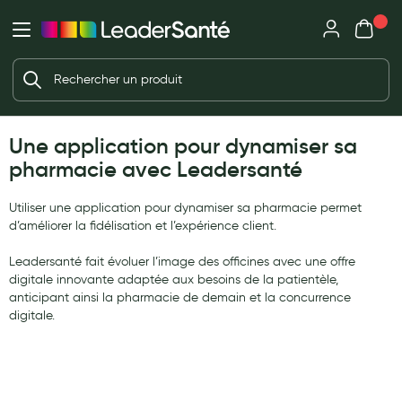
Mon panie
Ma Pharmacie LeaderSanté
Ouvrir
Ouvrir l'application
Beauté et soin
Déjà client ?
Votre panier est vide
Capillaires
Me connecter
Une application pour dynamiser sa
Mot de passe oublié ?
Visage
pharmacie avec Leadersanté
Corps
Nouveau client ?
Utiliser une application pour dynamiser sa pharmacie permet
Minceur
Créer un compte
d’améliorer la fidélisation et l’expérience client.
Hygiène intime
Leadersanté fait évoluer l’image des officines avec une offre
digitale innovante adaptée aux besoins de la patientèle,
Soins mains et ongles
anticipant ainsi la pharmacie de demain et la concurrence
Soins des pieds
digitale.
Dentifrices et bains de bouche
Brosses à dents et accessoires dentaires