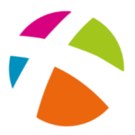
Maquillage
Pour Homme
Crème solaire - Visage et corps
Préservatifs - Gels lubrifiants
Accessoires, coutellerie, brosserie
Bouillottes
Parfums et bougies d'ambiance
Beauté au naturel
Huiles
Mon bébé
Soins bébé
Couches