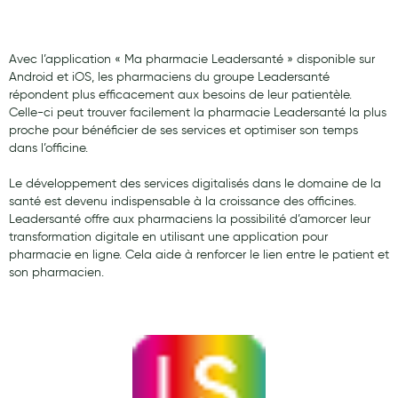
Laits infantiles
Biberons et tétines
Avec l’application « Ma pharmacie Leadersanté » disponible sur
Android et iOS, les pharmaciens du groupe Leadersanté
Toilette du bébé
répondent plus efficacement aux besoins de leur patientèle.
Celle-ci peut trouver facilement la pharmacie Leadersanté la plus
Accessoires bébé
proche pour bénéficier de ses services et optimiser son temps
dans l’officine.
Alimentation
Le développement des services digitalisés dans le domaine de la
Soins enfant
santé est devenu indispensable à la croissance des officines.
Leadersanté offre aux pharmaciens la possibilité d’amorcer leur
Soins maman
transformation digitale en utilisant une application pour
pharmacie en ligne. Cela aide à renforcer le lien entre le patient et
Tisanes allaitement et compléments alimentaires
son pharmacien.
Accessoires maternité
Gammes spécifiques tisanes allaitement et compléments
maternité
Nature