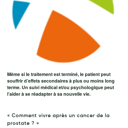
Maquillage
Pour Homme
Crème solaire - Visage et corps
Préservatifs - Gels lubrifiants
Accessoires, coutellerie, brosserie
Bouillottes
Parfums et bougies d'ambiance
Même si le traitement est terminé, le patient peut
souffrir d’effets secondaires à plus ou moins long
Beauté au naturel
terme. Un suivi médical et/ou psychologique peut
Huiles
l’aider à se réadapter à sa nouvelle vie.
Mon bébé
Soins bébé
« Comment vivre après un cancer de la
prostate ? »
Couches