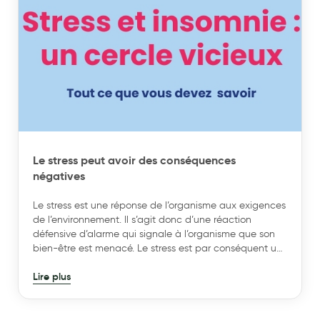
vous permettre d’assumer votre traitement, l’exprimer, le
revendiquer et l’afficher. VENOFLEX a fait évoluer les
codes du marché en développant : INCOGNITO
ABSOLU, un transparent, KOKOON ABSOLU, un semi-
transparent féminin et doux3, des chaussettes FAST
faciles à mettre en place4, déclinées en coton, lin,
laine… et continuera encore à proposer des solutions
Le stress peut avoir des conséquences
négatives
Le stress est une réponse de l’organisme aux exigences
de l’environnement. Il s’agit donc d’une réaction
défensive d’alarme qui signale à l’organisme que son
bien-être est menacé. Le stress est par conséquent un
phénomène normal et neutre qui nous permet de nous
Lire plus
adapter à certaines situations et exigences de la vie
courante.