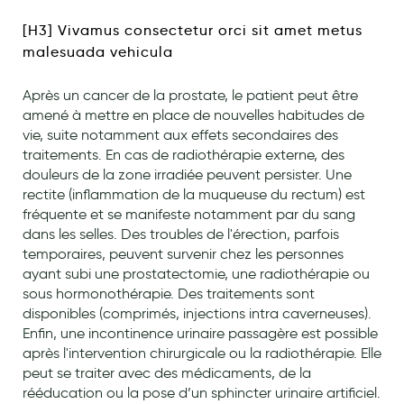
Laits infantiles
[H3] Vivamus consectetur orci sit amet metus
malesuada vehicula
Biberons et tétines
Toilette du bébé
Après un cancer de la prostate, le patient peut être
amené à mettre en place de nouvelles habitudes de
Accessoires bébé
vie, suite notamment aux effets secondaires des
traitements. En cas de radiothérapie externe, des
Alimentation
douleurs de la zone irradiée peuvent persister. Une
rectite (inflammation de la muqueuse du rectum) est
Soins enfant
fréquente et se manifeste notamment par du sang
Soins maman
dans les selles. Des troubles de l'érection, parfois
temporaires, peuvent survenir chez les personnes
Tisanes allaitement et compléments alimentaires
ayant subi une prostatectomie, une radiothérapie ou
sous hormonothérapie. Des traitements sont
Accessoires maternité
disponibles (comprimés, injections intra caverneuses).
Gammes spécifiques tisanes allaitement et compléments
Enfin, une incontinence urinaire passagère est possible
maternité
après l'intervention chirurgicale ou la radiothérapie. Elle
peut se traiter avec des médicaments, de la
Nature
rééducation ou la pose d’un sphincter urinaire artificiel.