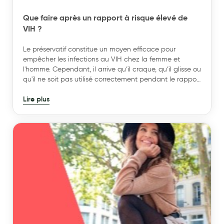
Cannes
Que faire après un rapport à risque élevé de
Chaussures
VIH ?
Prothèses mammaires externes
Le préservatif constitue un moyen efficace pour
Médication familiale
empêcher les infections au VIH chez la femme et
l'homme. Cependant, il arrive qu’il craque, qu’il glisse ou
Orthopédie
qu'il ne soit pas utilisé correctement pendant le rapport
sexuel. Si vous pensez avoir été exposé au virus du VIH
Les marques
Lire plus
(virus de l’immunodéficience humaine) lors d’un rapport
sexuel non ou mal protégé, il existe des mesures
My Privilege
immédiates pour réduire le risque d'infection.
Les promotions