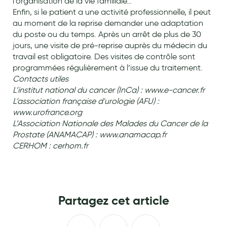
l’organisation de la vie familiale…
Enfin, si le patient a une activité professionnelle, il peut
Hygiène nasale
au moment de la reprise demander une adaptation
Antibactériens
du poste ou du temps. Après un arrêt de plus de 30
jours, une visite de pré-reprise auprès du médecin du
Nutrition clinique
travail est obligatoire. Des visites de contrôle sont
programmées régulièrement à l’issue du traitement.
Anti-poux
Contacts utiles
L’institut national du cancer (InCa) : www.e-cancer.fr
Solaire et moustique
L’association française d'urologie (AFU) :
Piqûres insectes
www.urofrance.org
L’Association Nationale des Malades du Cancer de la
Appareils
Prostate (ANAMACAP) : www.anamacap.fr
CERHOM : cerhom.fr
Soins jambes lourdes
Contention veineuse
Contactologie
Partagez cet article
Accessoires pieds et semelles
Soins ORL