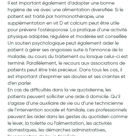
Il est important également d’adopter une bonne
Aromathérapie
hygiène de vie avec une alimentation diversifiée. Si le
patient est traité par hormonothérapie, une
Diététique minceur
supplémentation en vit D et calcium peut être utile
Phytothérapie
pour prévenir l'ostéoporose. La pratique d’une activité
physique adaptée, régulière et modérée est conseillée.
Régimes médicaux
Un soutien psychologique peut également aider le
patient à gérer ses angoisses suite à l’annonce de la
Gemmothérapie
maladie, au cours du traitement ou lorsque celui-ci est
Confiserie
terminé. Parallèlement, le recours aux associations de
patients peut être très précieux. Dans tous les cas, il
Voies respiratoires
est important d’exprimer ses doutes et ses craintes et
d’en parler.
Oligothérapie
En cas de difficultés dans la vie quotidienne, les
patients peuvent solliciter une aide à domicile. Qu’il
Compléments alimentaires
s’agisse d’une auxiliaire de vie ou d’une technicienne
Médicaments et Santé
de l’intervention sociale et familiale, ces professionnels
peuvent les aider dans les gestes du quotidien comme
Premiers soins
le lever, la toilette ou l’alimentation, les activités
domestiques, les démarches administratives,
Pansements